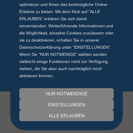
optimieren und Ihnen das bestmögliche Online-
Köln
0221 - 20 42 57 68
Erlebnis zu bieten. Mit dem Klick auf "ALLE
ERLAUBEN“ erklären Sie sich damit
einverstanden. Weiterführende Informationen und
coolconcept GmbH
die Möglichkeit, einzelne Cookies zuzulassen oder
Hermesstraße 1 - 42719 Solingen
sie zu deaktivieren, erhalten Sie in unserer
Datenschutzerklärung unter "EINSTELLUNGEN".
Wenn Sie "NUR NOTWENIGE" wählen werden
vielleicht einige Funktionen nicht zur Verfügung
stehen, die Sie aber auch nachträglich noch
aktivieren können.
NUR NOTWENDIGE
EINSTELLUNGEN
SITEMAP
|
IMPRESSUM
|
DATENSCHUTZ
AGB
|
WIDERRUFSRECHT
ALLE ERLAUBEN
©2026 coolconcept GmbH | Alle Rechte vorbehalten